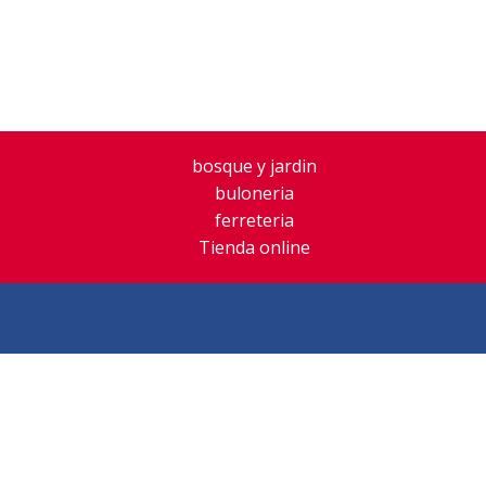
Inicio
Empresa
Productos
Ofer
bosque y jardin
buloneria
ferreteria
Tienda online