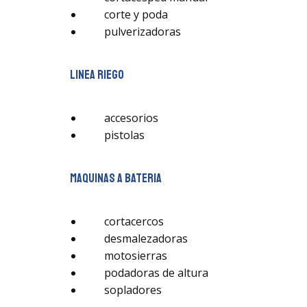
corte y poda
pulverizadoras
linea riego
accesorios
pistolas
maquinas a bateria
cortacercos
desmalezadoras
motosierras
podadoras de altura
sopladores