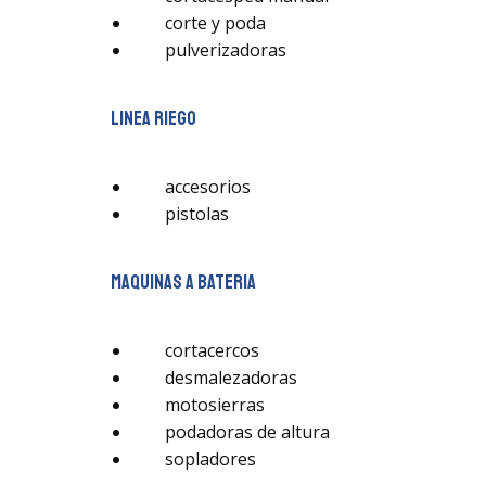
corte y poda
pulverizadoras
linea riego
accesorios
pistolas
maquinas a bateria
cortacercos
desmalezadoras
motosierras
podadoras de altura
sopladores