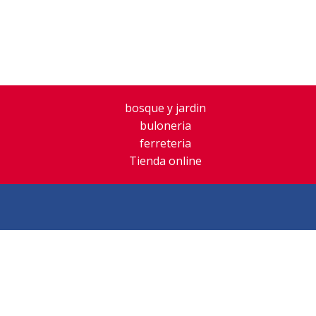
Inicio
Empresa
Productos
Ofer
bosque y jardin
buloneria
ferreteria
Tienda online