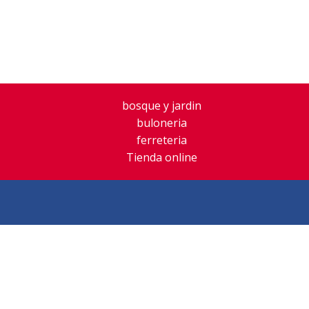
Inicio
Empresa
Productos
Ofer
bosque y jardin
buloneria
ferreteria
Tienda online