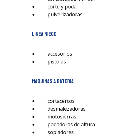
corte y poda
pulverizadoras
linea riego
accesorios
pistolas
maquinas a bateria
cortacercos
desmalezadoras
motosierras
podadoras de altura
sopladores